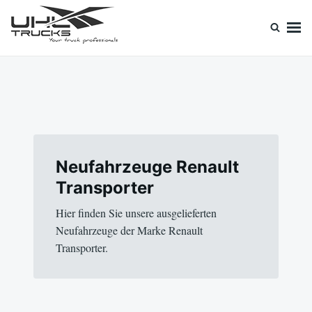
Skip
Search
to
for:
content
Uhl Trucks Blog
Willkommen im Unternehmens-Blog von Uhl Trucks!
Neufahrzeuge Renault
Transporter
Hier finden Sie unsere ausgelieferten
Neufahrzeuge der Marke Renault
Transporter.