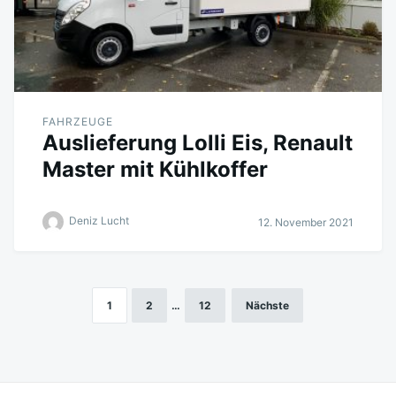
FAHRZEUGE
Auslieferung Lolli Eis, Renault
Master mit Kühlkoffer
Deniz Lucht
12. November 2021
1
2
…
12
Nächste
Beitragsnavigation