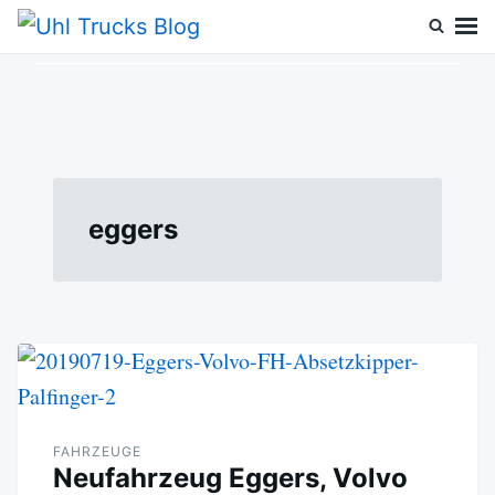
Skip
Search
to
for:
Uhl Trucks Blog
Willkommen im Unternehmens-Blog von Uhl Trucks!
content
eggers
FAHRZEUGE
Neufahrzeug Eggers, Volvo