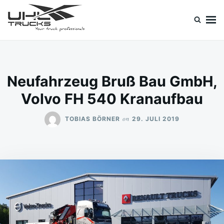
Skip
Search
to
for:
content
Uhl Trucks Blog
Willkommen im Unternehmens-Blog von Uhl Trucks!
Neufahrzeug Bruß Bau GmbH,
Volvo FH 540 Kranaufbau
on
TOBIAS BÖRNER
29. JULI 2019