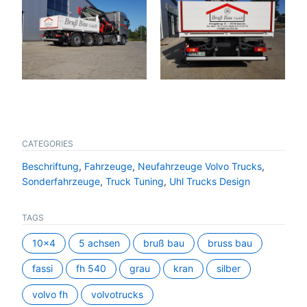
CATEGORIES
Beschriftung
,
Fahrzeuge
,
Neufahrzeuge Volvo Trucks
,
Sonderfahrzeuge
,
Truck Tuning
,
Uhl Trucks Design
TAGS
10x4
5 achsen
bruß bau
bruss bau
fassi
fh 540
grau
kran
silber
volvo fh
volvotrucks