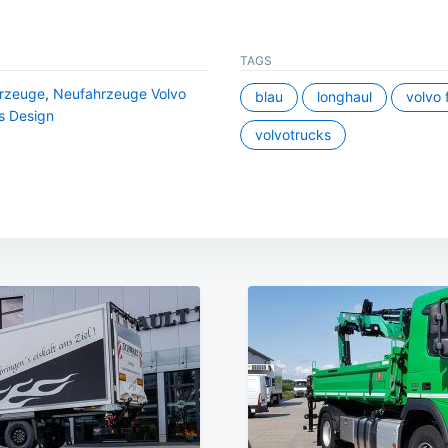
TAGS
rzeuge
,
Neufahrzeuge Volvo
blau
longhaul
volvo 
s Design
volvotrucks
ation