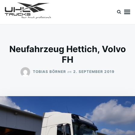
Skip
Search
to
for:
content
Uhl Trucks Blog
Willkommen im Unternehmens-Blog von Uhl Trucks!
Neufahrzeug Hettich, Volvo
FH
on
TOBIAS BÖRNER
2. SEPTEMBER 2019