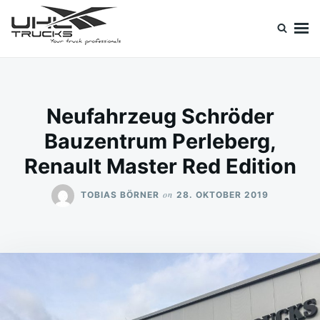
Skip
Search
to
for:
content
Uhl Trucks Blog
Willkommen im Unternehmens-Blog von Uhl Trucks!
Neufahrzeug Schröder
Bauzentrum Perleberg,
Renault Master Red Edition
on
TOBIAS BÖRNER
28. OKTOBER 2019