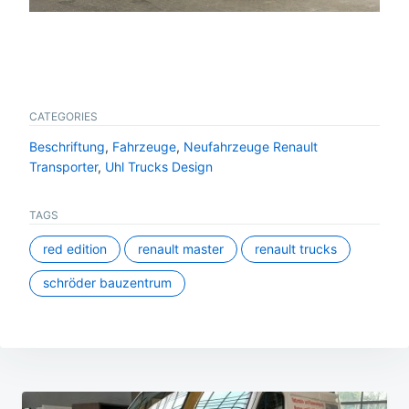
CATEGORIES
Beschriftung
,
Fahrzeuge
,
Neufahrzeuge Renault
Transporter
,
Uhl Trucks Design
TAGS
red edition
renault master
renault trucks
schröder bauzentrum
Beitragsnavigation