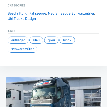
CATEGORIES
Beschriftung
,
Fahrzeuge
,
Neufahrzeuge Schwarzmüller
,
Uhl Trucks Design
TAGS
auflieger
blau
grau
hinck
schwarzmüller
Beitragsnavigation