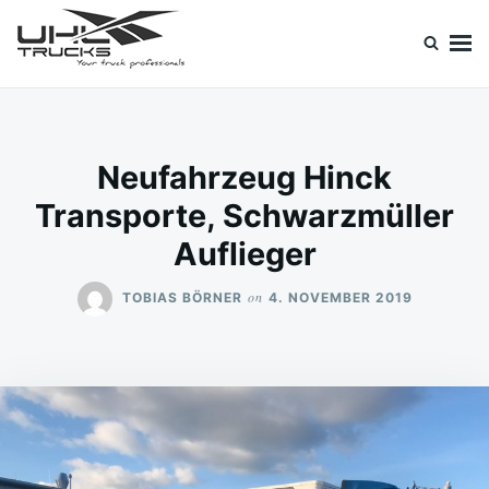
Skip
Search
to
for:
content
Uhl Trucks Blog
Willkommen im Unternehmens-Blog von Uhl Trucks!
Neufahrzeug Hinck
Transporte, Schwarzmüller
Auflieger
on
TOBIAS BÖRNER
4. NOVEMBER 2019