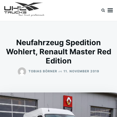
Skip
Search
to
for:
content
Uhl Trucks Blog
Willkommen im Unternehmens-Blog von Uhl Trucks!
Neufahrzeug Spedition
Wohlert, Renault Master Red
Edition
on
TOBIAS BÖRNER
11. NOVEMBER 2019