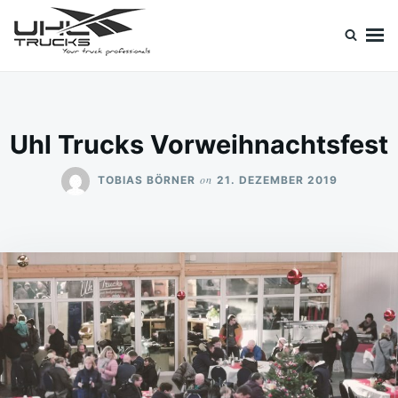
Skip
Search
to
for:
content
Uhl Trucks Blog
Willkommen im Unternehmens-Blog von Uhl Trucks!
Uhl Trucks Vorweihnachtsfest
on
TOBIAS BÖRNER
21. DEZEMBER 2019