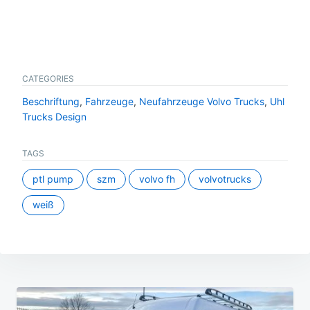
CATEGORIES
Beschriftung
,
Fahrzeuge
,
Neufahrzeuge Volvo Trucks
,
Uhl
Trucks Design
TAGS
ptl pump
szm
volvo fh
volvotrucks
weiß
Beitragsnavigation