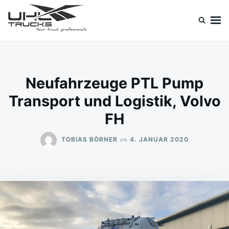
Skip
Search
to
for:
content
Uhl Trucks Blog
Willkommen im Unternehmens-Blog von Uhl Trucks!
Neufahrzeuge PTL Pump
Transport und Logistik, Volvo
FH
on
TOBIAS BÖRNER
4. JANUAR 2020