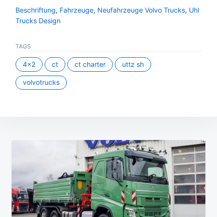
Beschriftung
,
Fahrzeuge
,
Neufahrzeuge Volvo Trucks
,
Uhl
Trucks Design
TAGS
4x2
ct
ct charter
uttz sh
volvotrucks
Beitragsnavigation