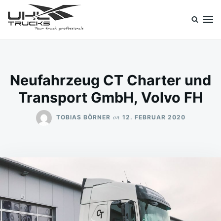
Skip
Search
to
for:
content
Uhl Trucks Blog
Willkommen im Unternehmens-Blog von Uhl Trucks!
Neufahrzeug CT Charter und
Transport GmbH, Volvo FH
on
TOBIAS BÖRNER
12. FEBRUAR 2020