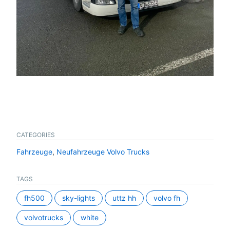
CATEGORIES
Fahrzeuge
,
Neufahrzeuge Volvo Trucks
TAGS
fh500
sky-lights
uttz hh
volvo fh
volvotrucks
white