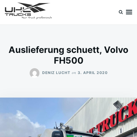
Skip
Search
to
for:
content
Uhl Trucks Blog
Willkommen im Unternehmens-Blog von Uhl Trucks!
Auslieferung schuett, Volvo
FH500
on
DENIZ LUCHT
3. APRIL 2020