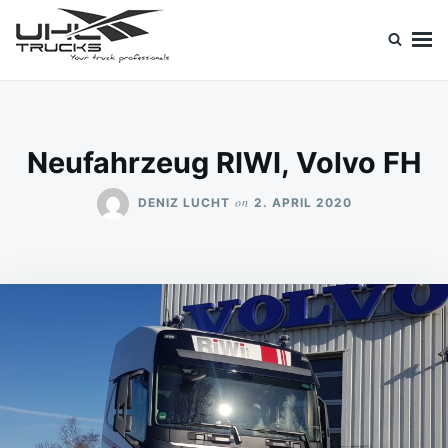
Skip
Search
to
for:
content
Uhl Trucks Blog
Willkommen im Unternehmens-Blog von Uhl Trucks!
Neufahrzeug RIWI, Volvo FH
on
DENIZ LUCHT
2. APRIL 2020