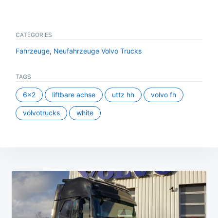
CATEGORIES
Fahrzeuge
,
Neufahrzeuge Volvo Trucks
TAGS
6x2
liftbare achse
uttz hh
volvo fh
volvotrucks
white
Beitragsnavigation