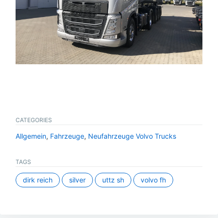
CATEGORIES
Allgemein
,
Fahrzeuge
,
Neufahrzeuge Volvo Trucks
TAGS
dirk reich
silver
uttz sh
volvo fh