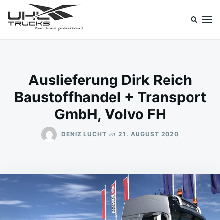
Skip
Search
to
for:
content
Uhl Trucks Blog
Willkommen im Unternehmens-Blog von Uhl Trucks!
Auslieferung Dirk Reich
Baustoffhandel + Transport
GmbH, Volvo FH
on
DENIZ LUCHT
21. AUGUST 2020