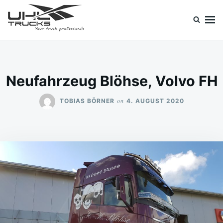
Skip
Search
to
for:
content
Uhl Trucks Blog
Willkommen im Unternehmens-Blog von Uhl Trucks!
Neufahrzeug Blöhse, Volvo FH
on
TOBIAS BÖRNER
4. AUGUST 2020