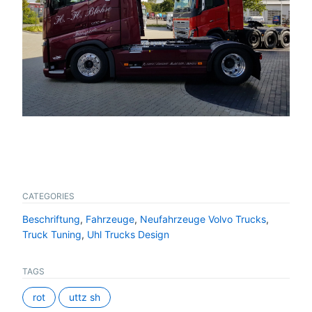
CATEGORIES
Beschriftung
,
Fahrzeuge
,
Neufahrzeuge Volvo Trucks
,
Truck Tuning
,
Uhl Trucks Design
TAGS
rot
uttz sh