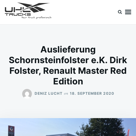
Skip
Search
to
for:
content
Uhl Trucks Blog
Willkommen im Unternehmens-Blog von Uhl Trucks!
Auslieferung
Schornsteinfolster e.K. Dirk
Folster, Renault Master Red
Edition
on
DENIZ LUCHT
18. SEPTEMBER 2020