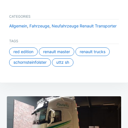
CATEGORIES
Allgemein
,
Fahrzeuge
,
Neufahrzeuge Renault Transporter
TAGS
red edition
renault master
renault trucks
schornsteinfolster
uttz sh
Beitragsnavigation