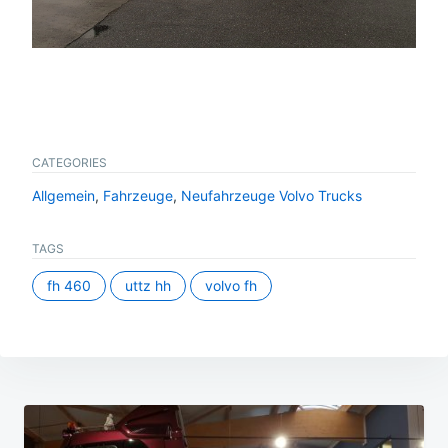
CATEGORIES
Allgemein
,
Fahrzeuge
,
Neufahrzeuge Volvo Trucks
TAGS
fh 460
uttz hh
volvo fh
Beitragsnavigation