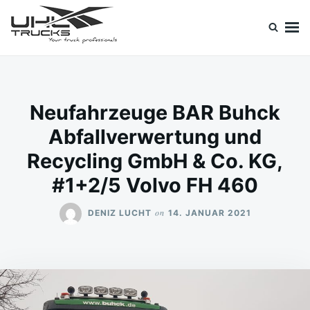
Skip
Search
to
for:
content
Uhl Trucks Blog
Willkommen im Unternehmens-Blog von Uhl Trucks!
Neufahrzeuge BAR Buhck
Abfallverwertung und
Recycling GmbH & Co. KG,
#1+2/5 Volvo FH 460
on
DENIZ LUCHT
14. JANUAR 2021