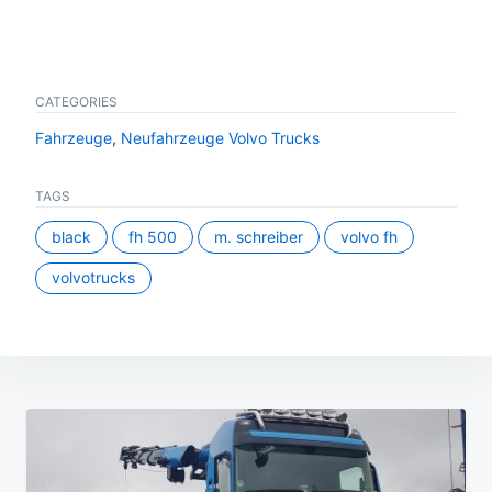
CATEGORIES
Fahrzeuge
,
Neufahrzeuge Volvo Trucks
TAGS
black
fh 500
m. schreiber
volvo fh
volvotrucks
Beitragsnavigation