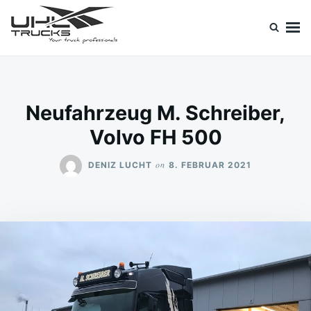
Skip
Search
to
for:
content
Uhl Trucks Blog
Willkommen im Unternehmens-Blog von Uhl Trucks!
Neufahrzeug M. Schreiber,
Volvo FH 500
on
DENIZ LUCHT
8. FEBRUAR 2021