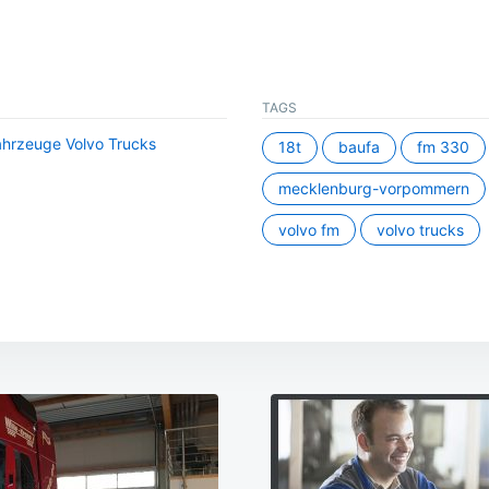
TAGS
hrzeuge Volvo Trucks
18t
baufa
fm 330
mecklenburg-vorpommern
volvo fm
volvo trucks
ation