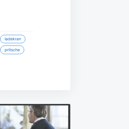
ladekran
pritsche