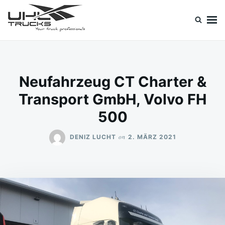
Skip
Search
to
for:
content
Uhl Trucks Blog
Willkommen im Unternehmens-Blog von Uhl Trucks!
Neufahrzeug CT Charter &
Transport GmbH, Volvo FH
500
on
DENIZ LUCHT
2. MÄRZ 2021