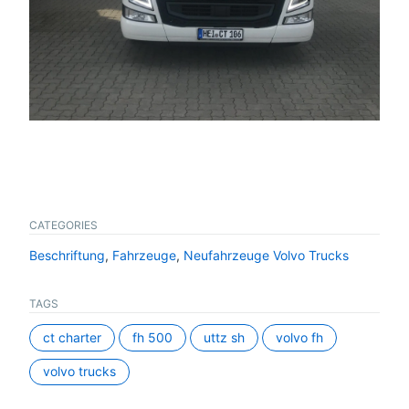
CATEGORIES
Beschriftung
,
Fahrzeuge
,
Neufahrzeuge Volvo Trucks
TAGS
ct charter
fh 500
uttz sh
volvo fh
volvo trucks