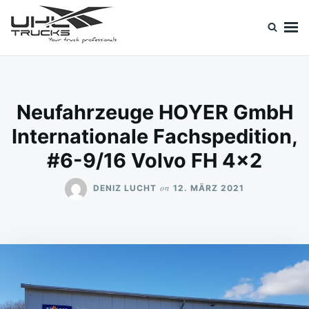
Skip
Search
to
for:
content
Uhl Trucks Blog
Willkommen im Unternehmens-Blog von Uhl Trucks!
Neufahrzeuge HOYER GmbH
Internationale Fachspedition,
#6-9/16 Volvo FH 4×2
on
DENIZ LUCHT
12. MÄRZ 2021