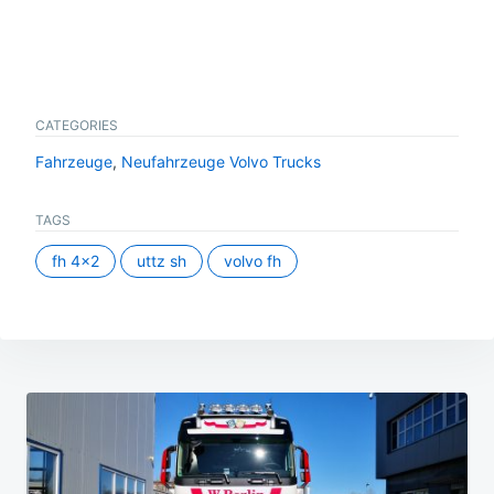
CATEGORIES
Fahrzeuge
,
Neufahrzeuge Volvo Trucks
TAGS
fh 4x2
uttz sh
volvo fh
Beitragsnavigation