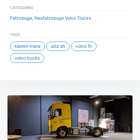
CATEGORIES
Fahrzeuge
,
Neufahrzeuge Volvo Trucks
TAGS
klemm-trans
uttz sh
volvo fh
volvo trucks
Beitragsnavigation