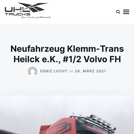
Skip
Search
to
for:
content
Uhl Trucks Blog
Willkommen im Unternehmens-Blog von Uhl Trucks!
Neufahrzeug Klemm-Trans
Heilck e.K., #1/2 Volvo FH
on
DENIZ LUCHT
26. MÄRZ 2021