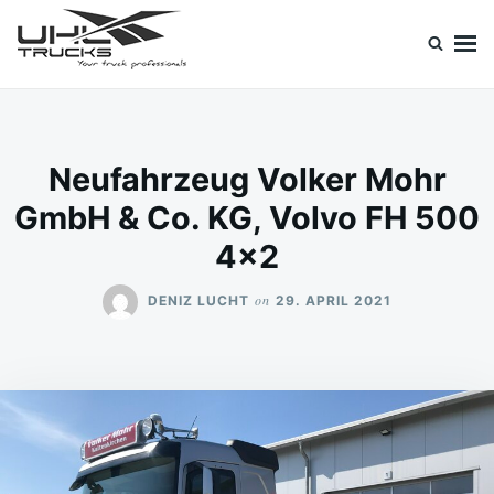
Skip
Search
to
for:
content
Uhl Trucks Blog
Willkommen im Unternehmens-Blog von Uhl Trucks!
Neufahrzeug Volker Mohr
GmbH & Co. KG, Volvo FH 500
4×2
on
DENIZ LUCHT
29. APRIL 2021