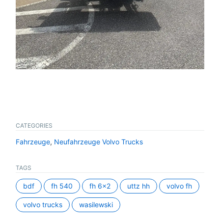
CATEGORIES
Fahrzeuge
,
Neufahrzeuge Volvo Trucks
TAGS
bdf
fh 540
fh 6x2
uttz hh
volvo fh
volvo trucks
wasilewski