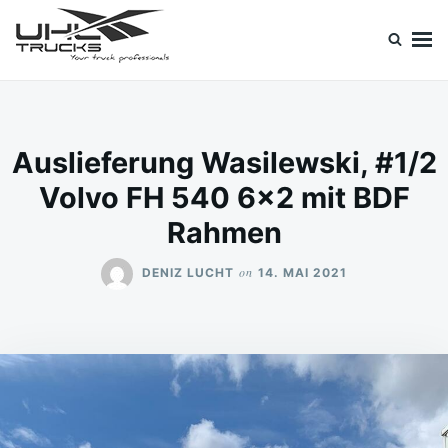
Skip
Search
to
for:
content
Uhl Trucks Blog
Willkommen im Unternehmens-Blog von Uhl Trucks!
Auslieferung Wasilewski, #1/2
Volvo FH 540 6×2 mit BDF
Rahmen
on
DENIZ LUCHT
14. MAI 2021