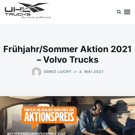
Skip
Search
to
for:
content
Uhl Trucks Blog
Willkommen im Unternehmens-Blog von Uhl Trucks!
Frühjahr/Sommer Aktion 2021
– Volvo Trucks
on
DENIZ LUCHT
3. MAI 2021