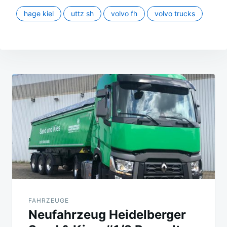
hage kiel
uttz sh
volvo fh
volvo trucks
Beitragsnavigation
FAHRZEUGE
Neufahrzeug Heidelberger