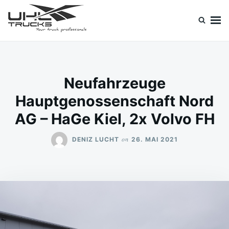
Skip
Search
to
for:
content
Uhl Trucks Blog
Willkommen im Unternehmens-Blog von Uhl Trucks!
Neufahrzeuge
Hauptgenossenschaft Nord
AG – HaGe Kiel, 2x Volvo FH
on
DENIZ LUCHT
26. MAI 2021