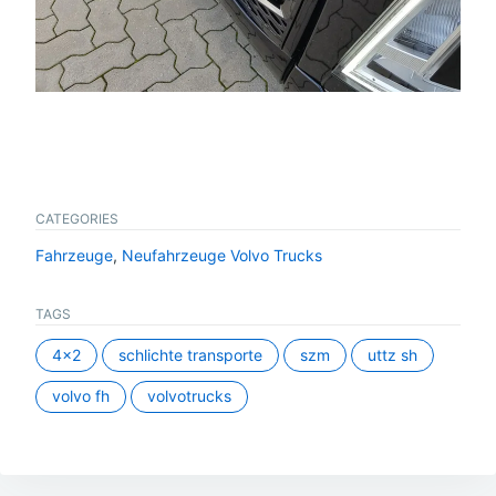
CATEGORIES
Fahrzeuge
,
Neufahrzeuge Volvo Trucks
TAGS
4x2
schlichte transporte
szm
uttz sh
volvo fh
volvotrucks