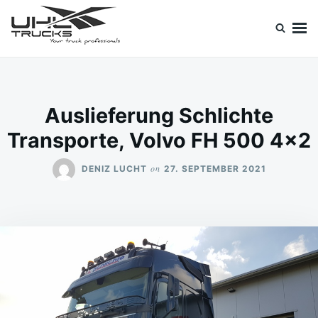
Skip
Search
to
for:
content
Uhl Trucks Blog
Willkommen im Unternehmens-Blog von Uhl Trucks!
Auslieferung Schlichte
Transporte, Volvo FH 500 4×2
on
DENIZ LUCHT
27. SEPTEMBER 2021