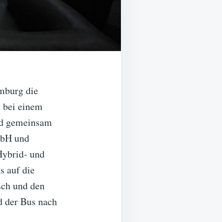
mburg die
 bei einem
rd gemeinsam
mbH und
Hybrid- und
s auf die
sch und den
d der Bus nach