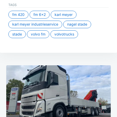
TAGS
fm 420
fm 6x2
karl meyer
karl meyer industrieservice
nagel stade
stade
volvo fm
volvotrucks
Beitragsnavigation