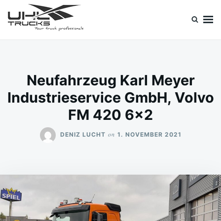
Skip
Search
to
for:
content
Uhl Trucks Blog
Willkommen im Unternehmens-Blog von Uhl Trucks!
Neufahrzeug Karl Meyer
Industrieservice GmbH, Volvo
FM 420 6×2
on
DENIZ LUCHT
1. NOVEMBER 2021