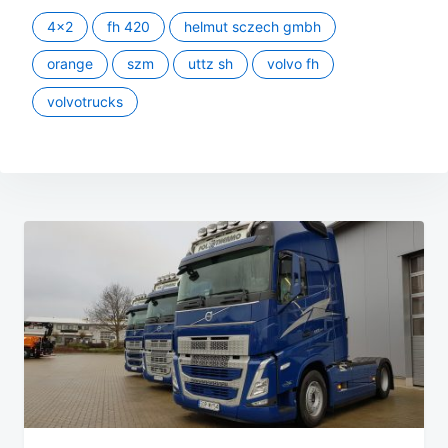
4x2
fh 420
helmut sczech gmbh
orange
szm
uttz sh
volvo fh
volvotrucks
Beitragsnavigation