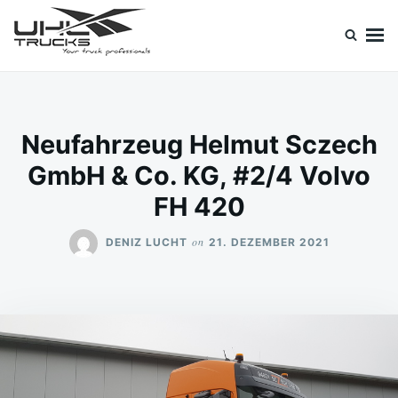
Skip
Search
to
for:
content
Uhl Trucks Blog
Willkommen im Unternehmens-Blog von Uhl Trucks!
Neufahrzeug Helmut Sczech
GmbH & Co. KG, #2/4 Volvo
FH 420
on
DENIZ LUCHT
21. DEZEMBER 2021