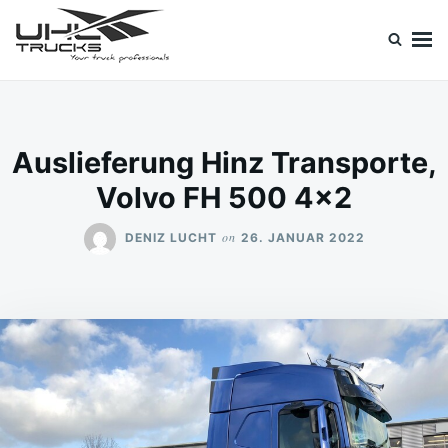
Skip
Search
to
for:
content
Uhl Trucks Blog
Willkommen im Unternehmens-Blog von Uhl Trucks!
Auslieferung Hinz Transporte,
Volvo FH 500 4×2
on
DENIZ LUCHT
26. JANUAR 2022