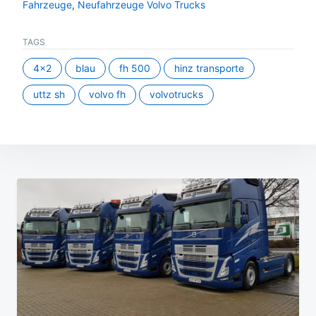
Fahrzeuge
,
Neufahrzeuge Volvo Trucks
TAGS
4x2
blau
fh 500
hinz transporte
uttz sh
volvo fh
volvotrucks
Beitragsnavigation