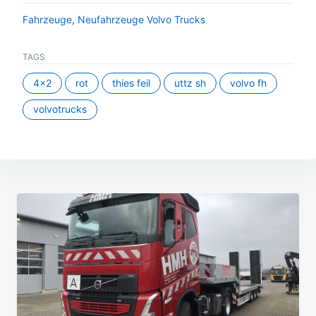
Fahrzeuge
,
Neufahrzeuge Volvo Trucks
TAGS
4x2
rot
thies feil
uttz sh
volvo fh
volvotrucks
Beitragsnavigation