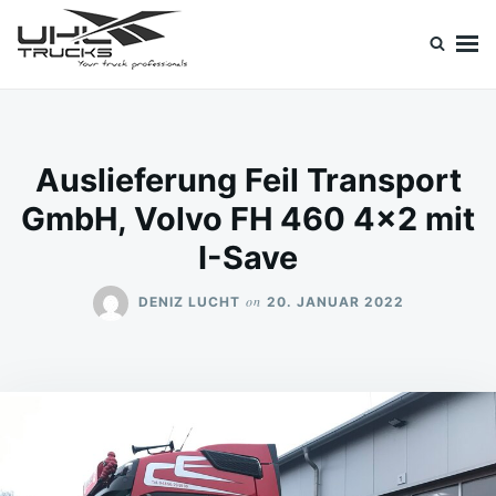
Skip
Search
to
for:
content
Uhl Trucks Blog
Willkommen im Unternehmens-Blog von Uhl Trucks!
Auslieferung Feil Transport
GmbH, Volvo FH 460 4×2 mit
I-Save
on
DENIZ LUCHT
20. JANUAR 2022