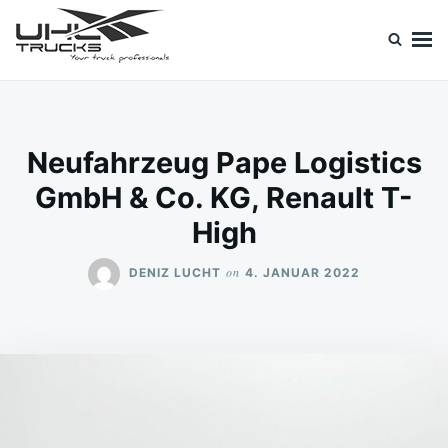
Skip
Search
to
for:
content
Uhl Trucks Blog
Willkommen im Unternehmens-Blog von Uhl Trucks!
Neufahrzeug Pape Logistics
GmbH & Co. KG, Renault T-
High
on
DENIZ LUCHT
4. JANUAR 2022