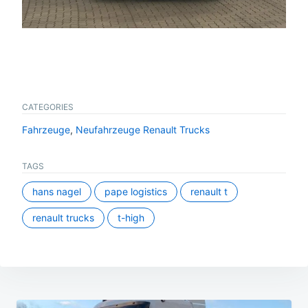
CATEGORIES
Fahrzeuge
,
Neufahrzeuge Renault Trucks
TAGS
hans nagel
pape logistics
renault t
renault trucks
t-high
Beitragsnavigation