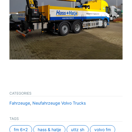
CATEGORIES
Fahrzeuge
,
Neufahrzeuge Volvo Trucks
TAGS
fm 6x2
hass & hatje
uttz sh
volvo fm