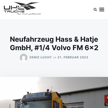
Skip
Search
to
for:
content
Uhl Trucks Blog
Willkommen im Unternehmens-Blog von Uhl Trucks!
Neufahrzeug Hass & Hatje
GmbH, #1/4 Volvo FM 6×2
on
DENIZ LUCHT
21. FEBRUAR 2022