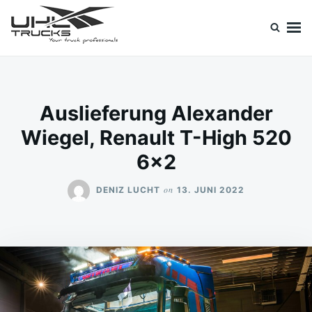
Skip
Search
to
for:
content
Uhl Trucks Blog
Willkommen im Unternehmens-Blog von Uhl Trucks!
Auslieferung Alexander
Wiegel, Renault T-High 520
6×2
on
DENIZ LUCHT
13. JUNI 2022